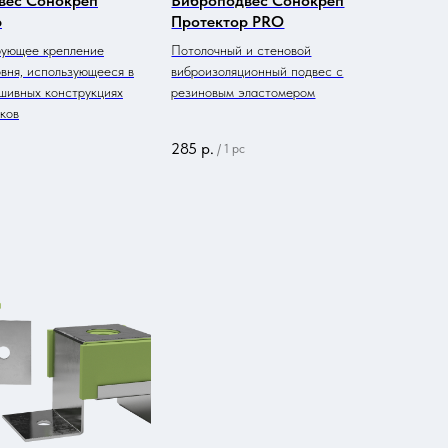
вес Сонокреп
Виброподвес Сонокреп
р
Протектор PRO
рующее крепление
Потолочный и стеновой
овня, использующееся в
виброизоляционный подвес с
шивных конструкциях
резиновым эластомером
лков
285
р.
/
1 pc