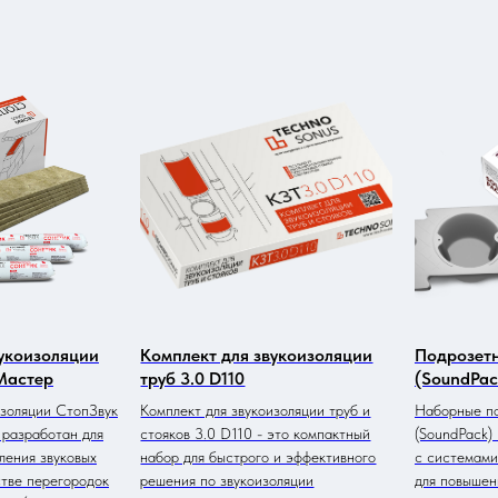
вукоизоляции
Комплект для звукоизоляции
Подрозет
Мастер
труб 3.0 D110
(SoundPac
изоляции СтопЗвук
Комплект для звукоизоляции труб и
Наборные п
разработан для
стояков 3.0 D110 - это компактный
(SoundPack)
ления звуковых
набор для быстрого и эффективного
с системами
стве перегородок
решения по звукоизоляции
для повышен