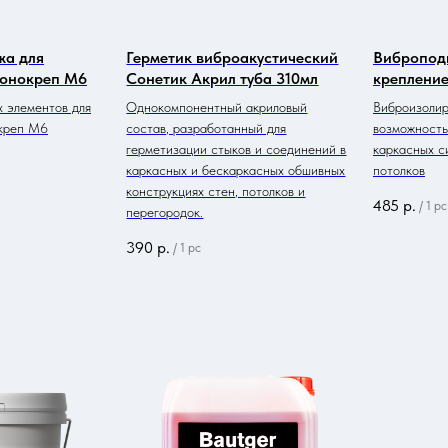
жа для
Герметик виброакустический
Вибропод
Сонокреп М6
Сонетик Акрил туба 310мл
крепление
 элементов для
Однокомпонентный акриловый
Виброизолир
креп М6
состав, разработанный для
возможность
герметизации стыков и соединений в
каркасных с
каркасных и бескаркасных обшивных
потолков
конструкциях стен, потолков и
485
р.
/
1 pc
перегородок.
390
р.
/
1 pc