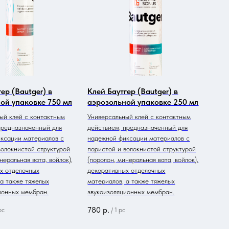
ер (Bautger) в
Клей Баутгер (Bautger) в
ой упаковке 750 мл
аэрозольной упаковке 250 мл
ый клей с контактным
Универсальный клей с контактным
предназначенный для
действием, предназначенный для
ксации материалов с
надежной фиксации материалов с
волокнистой структурой
пористой и волокнистой структурой
неральная вата, войлок),
(поролон, минеральная вата, войлок),
х отделочных
декоративных отделочных
 а также тяжелых
материалов, а также тяжелых
ионных мембран.
звукоизоляционных мембран.
780
р.
pc
/
1 pc