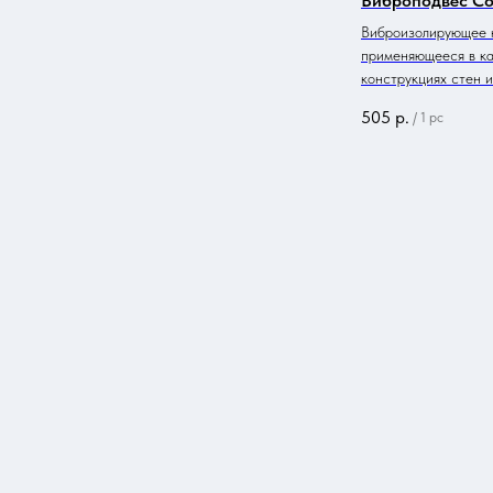
Виброподвес Со
Виброизолирующее 
применяющееся в к
конструкциях стен и
505
р.
/
1 pc