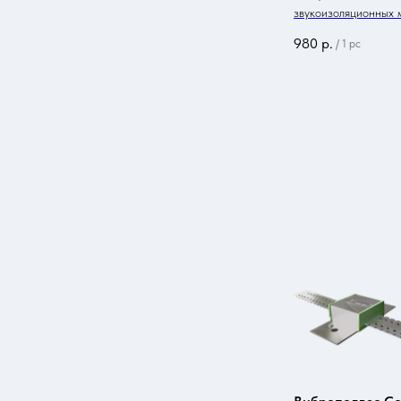
звукоизоляционных 
980
р.
/
1 pc