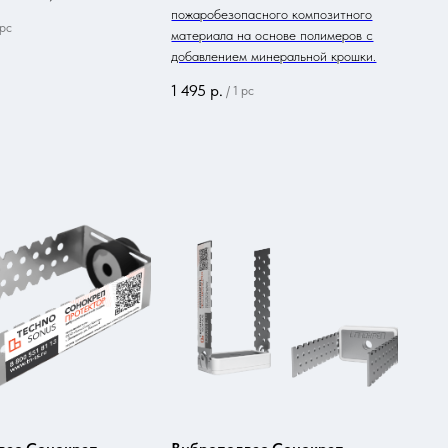
пожаробезопасного композитного
 pc
материала на основе полимеров с
добавлением минеральной крошки.
1 495
р.
/
1 pc