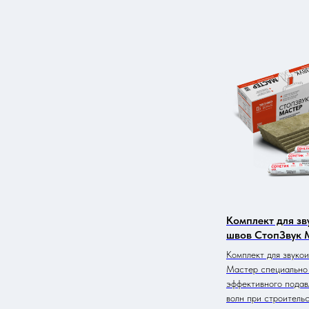
Комплект для з
швов СтопЗвук 
Комплект для звуко
Мастер специально 
эффективного подав
волн при строитель