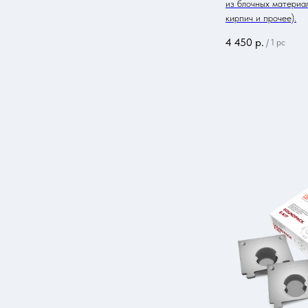
из блочных материал
кирпич и прочее).
4 450
р.
/
1 pc