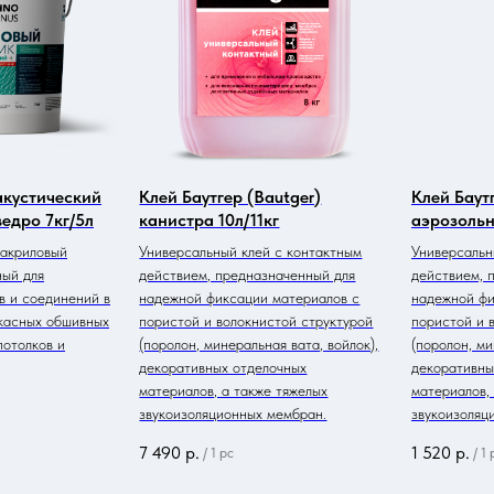
акустический
Клей Баутгер (Bautger)
Клей Баутг
едро 7кг/5л
канистра 10л/11кг
аэрозольн
акриловый
Универсальный клей с контактным
Универсальн
ный для
действием, предназначенный для
действием, 
в и соединений в
надежной фиксации материалов с
надежной фи
касных обшивных
пористой и волокнистой структурой
пористой и 
потолков и
(поролон, минеральная вата, войлок),
(поролон, ми
декоративных отделочных
декоративны
материалов, а также тяжелых
материалов,
звукоизоляционных мембран.
звукоизоляц
7 490
р.
1 520
р.
/
1 pc
/
1 