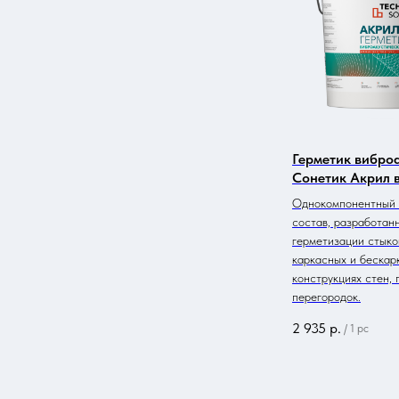
Герметик вибро
Сонетик Акрил в
Однокомпонентный 
состав, разработан
герметизации стыко
каркасных и бескар
конструкциях стен, 
перегородок.
2 935
р.
/
1 pc