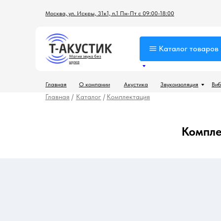
Москва, ул. Искры, 31к1, п.1 Пн-Пт с 09:00-18:00
Каталог товаров
Магия звука без
шума
Главная
О компании
Акустика
Звукоизоляция
Виб
Главная
/
Каталог
/
Комплектация
Компле