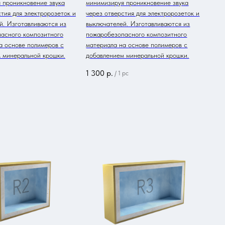
 проникновение звука
минимизируя проникновение звука
стия для электророзеток и
через отверстия для электророзеток и
й. Изготавливаются из
выключателей. Изготавливаются из
асного композитного
пожаробезопасного композитного
а основе полимеров с
материала на основе полимеров с
 минеральной крошки.
добавлением минеральной крошки.
1 300
р.
/
1 pc