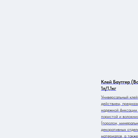
Москва, ул. Николоямская д.52 с2
Каталог товаров
Магия звука без
шума
Главная
О компании
Акустика
Звукоизоляция
Клей Баутгер (B
1л/1,1кг
Универсальный клей
действием, предназ
надежной фиксации 
пористой и волокни
(поролон, минеральн
декоративных отдел
материалов, а такж