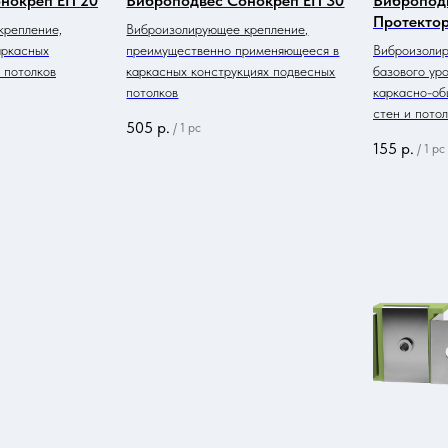
нокреп ЕП 20
Виброподвес Сонокреп ЕП 30
Вибропод
Протекто
крепление,
Виброизолирующее крепление,
аркасных
преимущественно применяющееся в
Виброизоли
 потолков
каркасных конструкциях подвесных
базового ур
потолков
каркасно-об
стен и пото
505
р.
/
1 pc
155
р.
/
1 pc