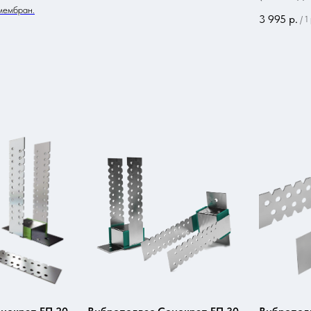
мембран.
3 995
р.
/
1