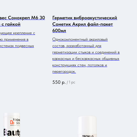
вес Сонокреп М6 30
Герметик виброакустический
 с гайкой
Сонетик Акрил файл-пакет
600мл
ующее крепление с
ю применения в
Однокомпонентный акриловый
истемах подвесных
состав, разработанный для
герметизации стыков и соединений в
каркасных и бескаркасных обшивных
конструкциях стен, потолков и
перегородок.
550
р.
/
1 pc