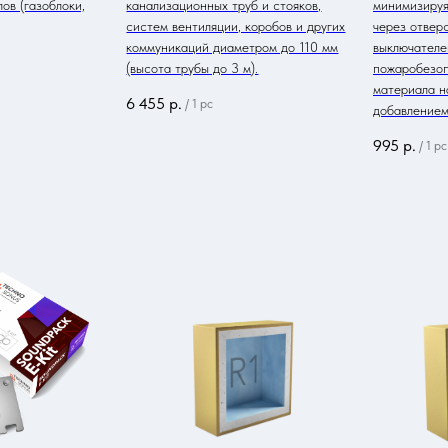
ов (газоблоки,
канализационных труб и стояков,
минимизируя
систем вентиляции, коробов и других
через отвер
коммуникаций диаметром до 110 мм
выключателе
(высота трубы до 3 м).
пожаробезоп
материала н
6 455
р.
/
1 pc
добавлением
995
р.
/
1 pc