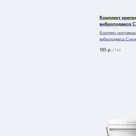
Комплект крепе
виброподвеса 
Комплект монтажных
виброподвеса Соно
185
р.
/
1 pc