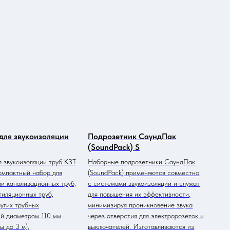
info@t-acoustic.ru
Оставьте отзыв
1-
3
ать бесплатную консультацию
Перезвоните мне
Объекты
Сотрудничество
Доставка и
Контакты
оплата
для звукоизоляции
Подрозетник СаундПак
(SoundPack) S
я звукоизоляции труб КЗТ
Наборные подрозетники СаундПак
компактный набор для
(SoundPack) применяются совместно
ии канализационных труб,
с системами звукоизоляции и служат
тиляционных труб,
для повышения их эффективности,
ругих трубных
минимизируя проникновение звука
й диаметром 110 мм
через отверстия для электророзеток и
ы до 3 м).
выключателей. Изготавливаются из