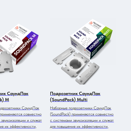
ник СаундПак
Подрозетник СаундПак
k) M
(SoundPack) Multi
одрозетники СаундПак
Наборные подрозетники СаундПак
 применяются совместно
(SoundPack) применяются совместно
 звукоизоляции и служат
с системами звукоизоляции и служат
ия их эффективности,
для повышения их эффективности,