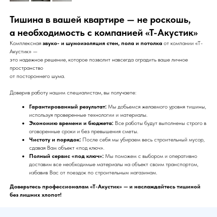
Тишина в вашей квартире — не роскошь,
а необходимость с компанией «Т-Акустик»
Комплексная
звуко- и шумоизоляция стен, пола и потолка
от компании «Т-
Акустик» —
Главная
О компании
Звукоизоляция
это надежное решение, которое позволит навсегда оградить ваше личное
пространство
от постороннего шума.
Доверив работу нашим специалистам, вы получаете:
Гарантированный результат:
Мы добьемся желаемого уровня тишины,
используя проверенные технологии и материалы.
Экономию времени и бюджета:
Все работы будут выполнены строго в
оговоренные сроки и без превышения сметы.
Чистоту и порядок:
После себя мы убираем весь строительный мусор,
сдавая Вам объект «под ключ».
Полный сервис «под ключ»:
Мы поможем с выбором и оперативно
доставим все необходимые материалы на объект своим транспортом,
избавив Вас от поездок по строительным магазинам.
Доверьтесь профессионалам «Т-Акустик» — и наслаждайтесь тишиной
без лишних хлопот!