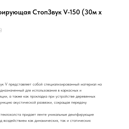
ирующая СтопЗвук V-150 (30м x
)
к V представляет собой специализированный материал на
едназначенный для использования в каркасных и
ции, а также как прокладка при устройстве деревянных
функцию акустической развязки, сокращая передачу
стеклохолста придает ленте уникальные демпфирующие
д воздействием как динамических, так и статических