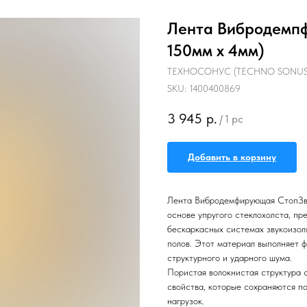
Лента Вибродемпф
150мм x 4мм)
ТЕХНОСОНУС (TECHNO SONUS
SKU:
1400400869
3 945
р.
/
1 pc
Добавить в корзину
Лента Вибродемфирующая СтопЗву
основе упругого стеклохолста, пр
бескаркасных системах звукоизоля
полов. Этот материал выполняет 
структурного и ударного шума.
Пористая волокнистая структура 
свойства, которые сохраняются по
нагрузок.