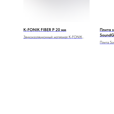
K-FONIK FIBER P 20 мм
Плита 
SoundG
Звукоизоляционный материал K-FONIK
FIBER P из волокна полиэстеровых нитей
Плита So
толщиной 20 мм с коэффициентом
тонкая з
звукопоглощения 0,28-0,55 aW. Возможно
10 мм, р
приклеивание либо механическое
поглощен
крепление к поверхности.
характер
идеальна
коммерче
объектах,
акустиче