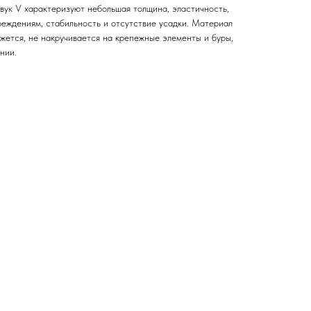
ук V характеризуют небольшая толщина, эластичность,
реждениям, стабильность и отсутствие усадки. Материал
ежется, не накручивается на крепежные элементы и буры,
нии.