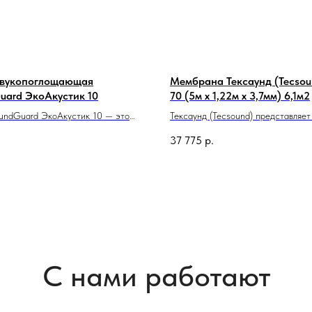
звукопоглощающая
Мембрана Тексаунд (Tecsou
uard ЭкоАкустик 10
70 (5м х 1,22м х 3,7мм) 6,1м2
undGuard ЭкоАкустик 10 — это
Тексаунд (Tecsound) представляет
вукоизоляционная плита толщиной
тонкую эластичную минеральную 
37 775
р.
азработанная для эффективного
с высокой массой, которая обесп
ия звука и улучшения акустических
эффективную звукоизоляцию разл
истик в помещениях. Она
элементов строительных конструк
 для применения в жилых,
ских и специализированных
 где важна звукоизоляция и
ский комфорт.
С нами работают