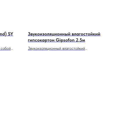
nd) SY
Звукоизоляционный влагостойкий
гипсокартон Gipsofon 2,5м
 собой
Звукоизоляционный влагостойкий
мембрану
гипсокартон Gipsofon 2,5 м — это
ечивает
специализированная гипсовая плита,
ичных
имеющая размеры 2500x1200x12,5 мм.
ций.
Этот продукт разработан для
использования в помещениях, где
необходимо обеспечить хорошую защиту от
звука и влаги.