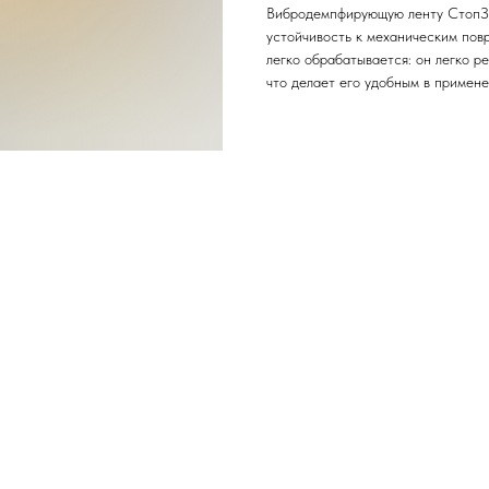
Вибродемпфирующую ленту СтопЗв
устойчивость к механическим пов
легко обрабатывается: он легко р
что делает его удобным в примене