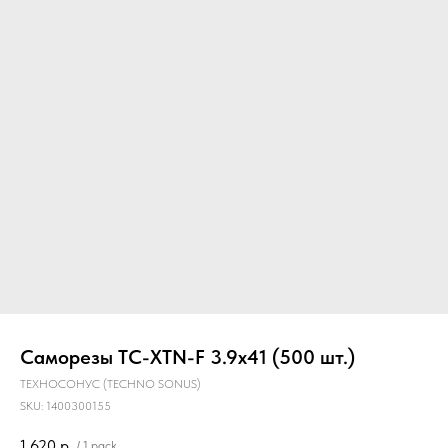
Главная
О компании
Звукоизоляция
Саморезы ТС-XTN-F 3.9х41 (500 шт.)
ТЕХНОСОНУС (TECHNO SONUS)
SKU:
1400300155
1 620
р.
/
1 pack