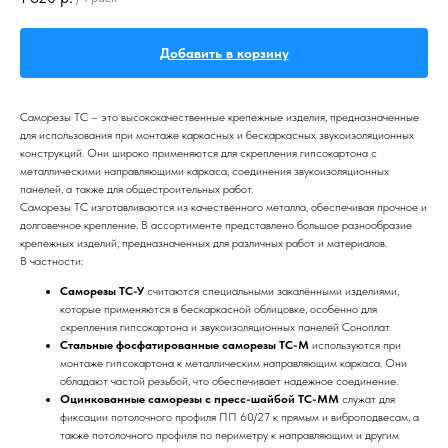
Добавить в корзину
Саморезы ТС – это высококачественные крепежные изделия, предназначенные
для использования при монтаже каркасных и бескаркасных звукоизоляционных
конструкций. Они широко применяются для скрепления гипсокартона с
металлическими направляющими каркаса, соединения звукоизоляционных
панелей, а также для общестроительных работ.
Саморезы ТС изготавливаются из качественного металла, обеспечивая прочное и
долговечное крепление. В ассортименте представлено большое разнообразие
крепежных изделий, предназначенных для различных работ и материалов.
В частности:
Саморезы ТС-У
считаются специальными закалёнными изделиями,
которые применяются в бескаркасной облицовке, особенно для
скрепления гипсокартона и звукоизоляционных панелей Соноплат.
Стальные фосфатированные саморезы TC-M
используются при
монтаже гипсокартона к металлическим направляющим каркаса. Они
обладают частой резьбой, что обеспечивает надежное соединение.
Оцинкованные саморезы с пресс-шайбой TC-MM
служат для
фиксации потолочного профиля ПП 60/27 к прямым и виброподвесам, а
также потолочного профиля по периметру к направляющим и другим