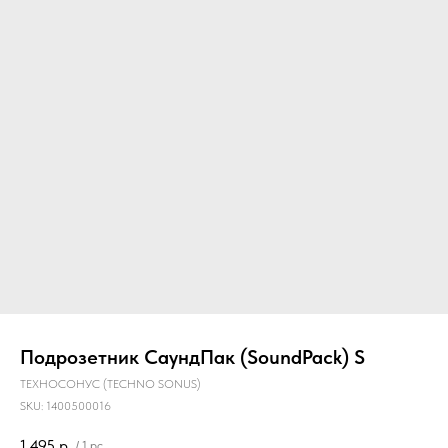
Главная
О компании
Звукоизоляция
Подрозетник СаундПак (SoundPack) S
ТЕХНОСОНУС (TECHNO SONUS)
SKU:
1400500016
1 495
р.
/
1 pc