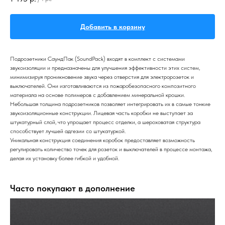
Добавить в корзину
Подрозетники СаундПак (SoundPack) входят в комплект с системами
звукоизоляции и предназначены для улучшения эффективности этих систем,
минимизируя проникновение звука через отверстия для электророзеток и
выключателей. Они изготавливаются из пожаробезопасного композитного
материала на основе полимеров с добавлением минеральной крошки.
Небольшая толщина подрозетников позволяет интегрировать их в самые тонкие
звукоизоляционные конструкции. Лицевая часть коробки не выступает за
штукатурный слой, что упрощает процесс отделки, а шероховатая структура
способствует лучшей адгезии со штукатуркой.
Уникальная конструкция соединения коробок предоставляет возможность
регулировать количество точек для розеток и выключателей в процессе монтажа,
делая их установку более гибкой и удобной.
Часто покупают в дополнение