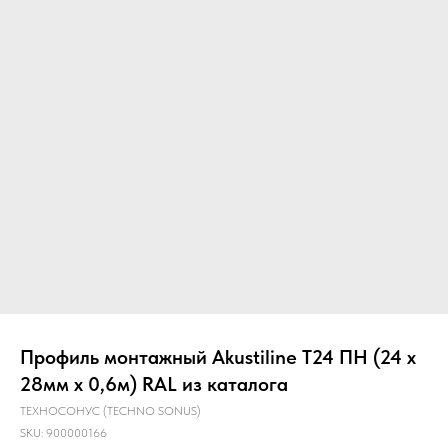
Главная
О компании
Звукоизоляция
Профиль монтажный Akustiline T24 ПН (24 х
28мм х 0,6м) RAL из каталога
ТЕХНОСОНУС (TECHNO SONUS)
SKU:
900000166