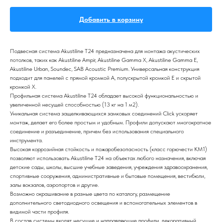
Добавить в корзину
Подвесная система Akustiline T24 предназначена для монтажа акустических
потолков, таких как Akustiline Ampir, Akustiline Gamma X, Akustiline Gamma E,
Akustiline Urban, Soundec, SAB Acoustic Premium. Универсальная конструкция
подходит для панелей с прямой кромкой А, полускрытой кромкой Е и скрытой
кромкой Х.
Профильная система Akustiline T24 обладает высокой функциональностью и
увеличенной несущей способностью (13 кг на 1 м2).
Уникальная система защелкивающихся замковых соединений Click ускоряет
монтаж, делает его более простым и удобным. Профили допускают многократное
соединение и разъединение, причем без использования специального
инструмента.
Высокая коррозийная стойкость и пожаробезопасность (класс горючести КМ1)
позволяют использовать Akustiline T24 на объектах любого назначения, включая
детские сады, школы, высшие учебные заведения, учреждения здравоохранения,
спортивные сооружения, административные и бытовые помещения, вестибюли,
залы вокзалов, аэропортов и другие.
Возможно окрашивание в разные цвета по каталогу, размещение
дополнительного светодиодного освещения и вспомогательных элементов в
видимой части профиля.
В состав системы входят несущие и направляющие профили, декоративный