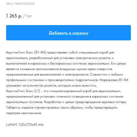
SKU:
1400500008
1 265
р.
/
1 pc
Добавить в корзину
АкустикГипс Бокс (R1-R4) представляет собой специальный короб для
звукоизоляции, разработанный для установки электрических розеток и
выключателей в каркасных и бескаркасных системах звукоизоляции. Его целью
является снижение проникновения воздушных шумов через отверстия,
предназначенные для выключателей и электророзеток. Совместим с любыми
профильными системами и производителями подрозетников. Маркировка R1-R4
указывает на количество розеток, которые можно вместить.
АкустикГипс Бокс (L1) - это специализированный короб для звукоизоляции,
предназначенный для установки точечного освещения в каркасных системах
звукоизоляции потолков. Разработан с целью предотвращения звуковых потерь.
Габариты изделия спроектированы таким образом, чтобы предотвращать
перегрев светильников.
LxWxH: 120x270x45 mm