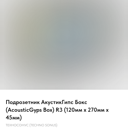
Главная
О компании
Звукоизоляция
Подрозетник АкустикГипс Бокс
(AcousticGyps Box) R3 (120мм х 270мм х
45мм)
ТЕХНОСОНУС (TECHNO SONUS)