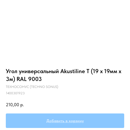
Главная
О компании
Звукоизоляция
Угол универсальный Akustiline T (19 х 19мм х
3м) RAL 9003
ТЕХНОСОНУС (TECHNO SONUS)
1400301923
210,00
р.
Добавить в корзину