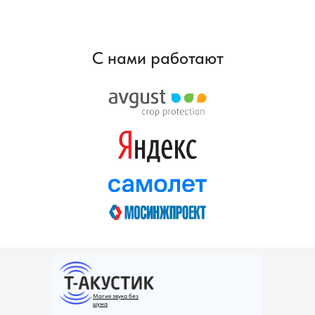
С нами работают
Магия звука без
шума