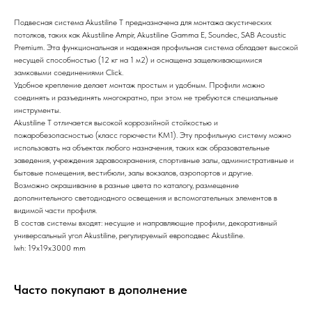
Подвесная система Akustiline Т предназначена для монтажа акустических
потолков, таких как Akustiline Ampir, Akustiline Gamma E, Soundec, SAB Acoustic
Premium. Эта функциональная и надежная профильная система обладает высокой
несущей способностью (12 кг на 1 м2) и оснащена защелкивающимися
замковыми соединениями Click.
Удобное крепление делает монтаж простым и удобным. Профили можно
соединять и разъединять многократно, при этом не требуются специальные
инструменты.
Akustiline Т отличается высокой коррозийной стойкостью и
пожаробезопасностью (класс горючести КМ1). Эту профильную систему можно
использовать на объектах любого назначения, таких как образовательные
заведения, учреждения здравоохранения, спортивные залы, административные и
бытовые помещения, вестибюли, залы вокзалов, аэропортов и другие.
Возможно окрашивание в разные цвета по каталогу, размещение
дополнительного светодиодного освещения и вспомогательных элементов в
видимой части профиля.
В состав системы входят: несущие и направляющие профили, декоративный
универсальный угол Akustiline, регулируемый европодвес Akustiline.
lwh: 19x19x3000 mm
Часто покупают в дополнение