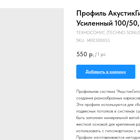
Профиль АкустикГи
Усиленный 100/50,
ТЕХНОСОНУС (TECHNO SONUS
SKU:
1400300053
550
р.
/
1 pc
Добавить в корзину
Профильная система "АкустикГипс
создания разнообразных каркасов
Эти профили используются для сбо
подвесных потолков в системах су
быть заполнен минеральной ватой
жесткой основой для крепления р
использовать с гипсокартоном с з
Профили изготавливаются методом