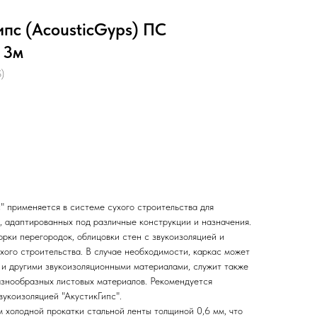
пс (AcousticGyps) ПС
 3м
)
" применяется в системе сухого строительства для
, адаптированных под различные конструкции и назначения.
рки перегородок, облицовки стен с звукоизоляцией и
хого строительства. В случае необходимости, каркас может
 и другими звукоизоляционными материалами, служит также
азнообразных листовых материалов. Рекомендуется
вукоизоляцией "АкустикГипс".
 холодной прокатки стальной ленты толщиной 0,6 мм, что