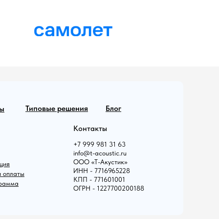
гипсокартона SoundGips, что значительно
улучшает звукоизолирующие свойства
конструкции.
Типовые решения
Блог
ы
Контакты
+7 999 981 31 63
info@t-acoustic.ru
ООО «Т-Акустик»
ция
ИНН - 7716965228
и оплаты
КПП - 771601001
грамма
ОГРН - 1227700200188