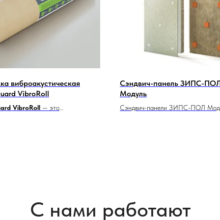
ка виброакустическая
Cэндвич-панель ЗИПС-ПО
ard VibroRoll
Модуль
rd VibroRoll
— это
Сэндвич-панели ЗИПС-ПОЛ Мод
льная виброакустическая
представляют собой современное
, выполненная из
для строительства и утепления зд
чественного полиэфирного
состоят из двух слоев стальных ли
 предназначенная для снижения
слоя теплоизоляции между ними, ч
 шума и улучшения акустических
обеспечивает отличные теплоизо
истик полов и других конструкций.
свойства и прочность конструкции
 обладает размерами 15 м², что
ё удобной для использования в
х звукоизоляционных системах
С нами работают
rd.