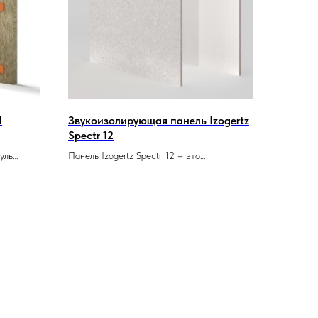
Л
Звукоизолирующая панель Izogertz
Spectr 12
уль
Панель Izogertz Spectr 12 – это
 решение
звукоизолирующая панель, состоящая из
аний. Они
гипсоволокнистого листа толщиной 10 мм и
стов и
тонкого стекловолокнистого холста
то
толщиной 2 мм. Представляет собой
ляционные
двухслойный материал, сочетающий два
.
разнородных по плотности и структуре
материала. Стекловолокнистый холст
позволяет разделить высокую плотность
гипсоволокнистого листа и финишного
облицовочного слоя из акустического