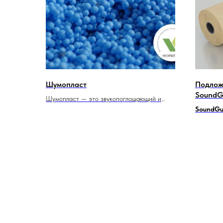
Шумопласт
Подлож
SoundGu
Шумопласт — это звукопоглощающий и
изоляционный материал, предназначенный
SoundGua
для снижения уровня шума в помещениях.
универса
Он часто используется в строительстве и
подложка
ремонте для создания комфортной
высокока
акустической среды.
волокна,
ударного
характер
Подложка
делает е
различны
SoundGua