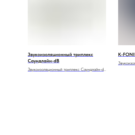
Звукоизоляционный триплекс
K-FONIK
Саундлайн-dB
Звукоизо
Звукоизоляционный триплекс Саундлайн-dB
cell 240
состоит из двух утяжеленных влагостойких
нашем ка
гипсоволокнистых листов (ГВЛВУ) толщиной
изоляцио
8 мм каждый, соединенных между собой
свойства
эластично-упругим слоем специального
применен
герметика. Этот многослойный состав
частност
обеспечивает высокую степень
звукоизоляции, эффективно снижая уровень
шума и создавая комфортную акустическую
среду. Триплекс обладает влагостойкими
свойствами, что делает его подходящим для