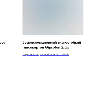
сса
Звукоизоляционный влагостойкий
гипсокартон Gipsofon 2,5м
Звукоизоляционный влагостойкий
гипсокартон Gipsofon 2,5 м — это
специализированная гипсовая плита,
имеющая размеры 2500x1200x12,5 мм.
Этот продукт разработан для
использования в помещениях, где
необходимо обеспечить хорошую защиту от
звука и влаги.