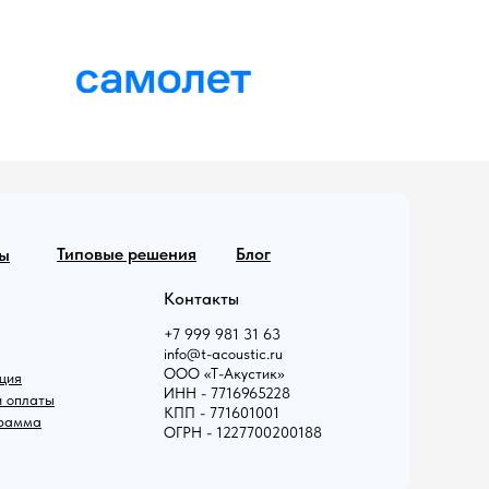
Типовые решения
Блог
ы
Контакты
+7 999 981 31 63
info@t-acoustic.ru
ООО «Т-Акустик»
ция
ИНН - 7716965228
и оплаты
КПП - 771601001
грамма
ОГРН - 1227700200188