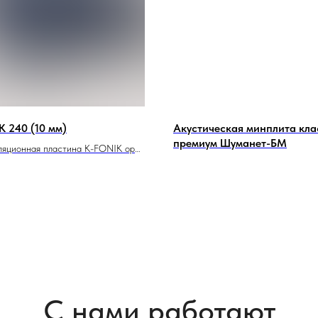
 240 (10 мм)
Акустическая минплита кла
премиум Шуманет-БМ
ляционная пластина K-FONIK open
 толщиной 10 мм представлена в
талоге. Материал сочетает в себе
нные и звукопоглощающие
. K-FONIK open cell 240 находит
ие в промышленности, в
и, для труб большого диаметра.
С нами работают