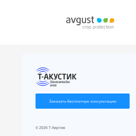
использования в различных условиях,
включая жилые и коммерческие помещения.
Установка звукоизоляционного триплекса
Саундлайн-dB проста и не требует
специальных навыков.
Магия звука без
шума
Заказать бесплатную консультацию
© 2026 Т-Акустик