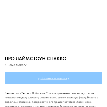
Главная
О компании
Звукоизоляция
ПРО ЛАЙМСТОУН СПАККО
KERAMA MARAZZI
Добавить в корзину
В коллекции «Эксперт Лаймстоун Спакко» применена технология, которая
позволяет каждому элементу мозаики иметь свою уникальную форму. Вместе с
эффектом «старинной поверхности» это придает эстетике классической
мозаики максимальное сходство с ручными работами мастеров из прошлого.