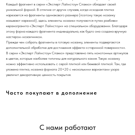
Каждый фрагмент в серии «Эксперт Лаймстоун Спакко» обладает своей
уникальной формой. В отличие от других случаев, когда исходная плитка
нарезается на фрагменты одинакового размера (поэтому такую мозаику
называют нарезной), здесь элементы мозаики получаются путем разбивки
керамогранита «Эксперт Лаймстоун» на специальном оборудовании. Благодаря
этому форма каждого фрагмента индивидуальна, как будто она создана вручную
мастером-мозаичником.
Прежде чем собрать фрагменты в готовую мозаику, элементы подвергаются
дополнительной обработке для достижения эффекта «старинной поверхности».
В серии «Эксперт Лаймстоун Спакко» представлено пять монотонных артикулов
в цветах, которые наиболее типичны для натурального камня. Такую мозаику
можно эффективно использовать с серой плиткой или бежевой плиткой. Там, где
уложена плитка, мозаика формата 20×20 с несколькими вариантами узора
увеличит декоративную ценность покрытия.
Часто покупают в дополнение
С нами работают