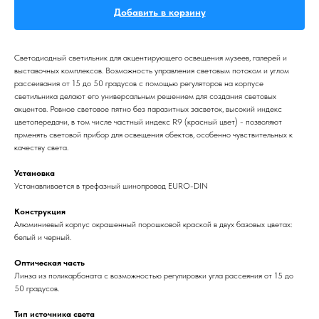
Добавить в корзину
Светодиодный светильник для акцентирующего освещения музеев, галерей и
выставочных комплексов. Возможность управления световым потоком и углом
рассеивания от 15 до 50 градусов с помощью регуляторов на корпусе
светильника делают его универсальным решением для создания световых
акцентов. Ровное световое пятно без паразитных засветок, высокий индекс
цветопередачи, в том числе частный индекс R9 (красный цвет) - позволяют
прменять световой прибор для освещения обектов, особенно чувствительных к
качеству света.
Установка
Устанавливается в трефазный шинопровод EURO-DIN
Конструкция
Алюминиевый корпус окрашенный порошковой краской в двух базовых цветах:
белый и черный.
Оптическая часть
Линза из поликарбоната с возможностью регулировки угла рассеяния от 15 до
50 градусов.
Тип источника света