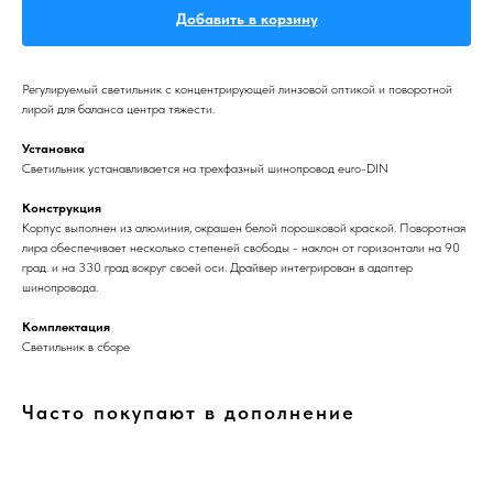
Добавить в корзину
Регулируемый светильник с концентрирующей линзовой оптикой и поворотной
лирой для баланса центра тяжести.
Установка
Светильник устанавливается на трехфазный шинопровод euro-DIN
Конструкция
Корпус выполнен из алюминия, окрашен белой порошковой краской. Поворотная
лира обеспечивает несколько степеней свободы - наклон от горизонтали на 90
град. и на 330 град вокруг своей оси. Драйвер интегрирован в адаптер
шинопровода.
Комплектация
Светильник в сборе
Часто покупают в дополнение