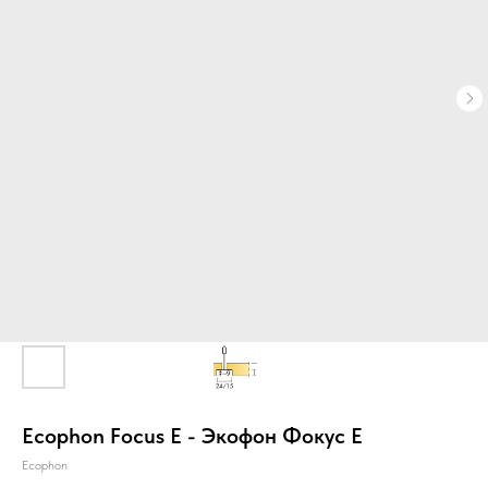
Главная
О компании
Звукоизоляция
Ecophon Focus E - Экофон Фокус Е
Ecophon