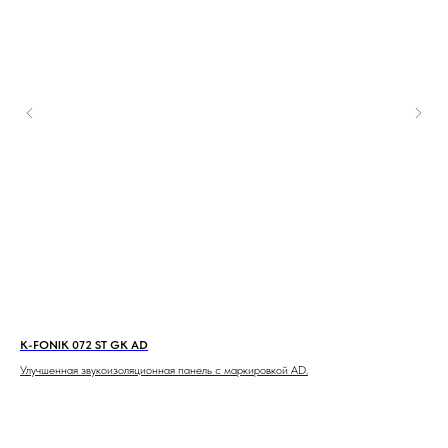
K-FONIK 072 ST GK AD
Sou
Улучшенная звукоизоляционная панель с маркировкой AD.
Sou
ными
для
дных
усл
пан
ком