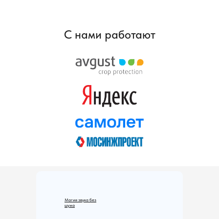
зву
С нами работают
Магия звука без
шума