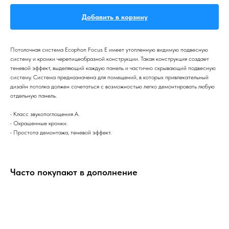
Добавить в корзину
Потолочная система Ecophon Focus E имеет утопленную видимую подвесную
систему и кромки черепицеобразной конструкции. Такая конструкция создает
теневой эффект, выделяющий каждую панель и частично скрывающий подвесную
систему. Система предназначена для помещений, в которых привлекательный
дизайн потолка должен сочетаться с возможностью легко демонтировать любую
отдельную панель.
• Класс звукопоглощения A.
• Окрашенные кромки.
• Простота демонтажа, теневой эффект.
Часто покупают в дополнение