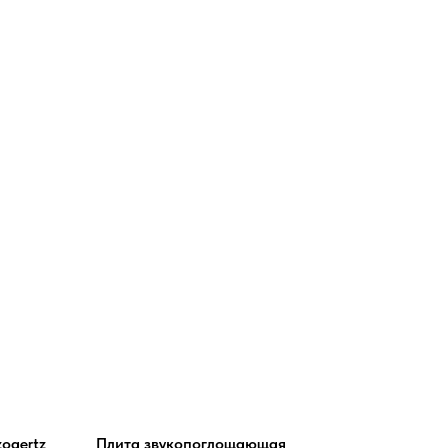
ogertz
Плита звукопоглощающая