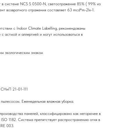
ет в системе NCS S 0500-N, светоотражение 85% ( 99% из
ент возвратного отражения составляет 63 mcd*m-2lx-1.
ствии с Indoor Climate Labelling, рекомендованы
с астмой и аллергией и могут использоваться в
им экологическим знаком
 СНиП 21-01-111
 пылесосом. Еженедельная влажная уборка.
 производства панелей, классифицировано как негорючее в
 ISO 1182. Система препятствует распространению огня в
IRE 003.