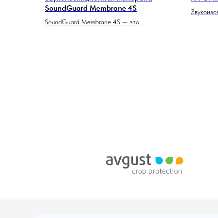
SoundGuard Membranе 4S
Звукоизо
SoundGuard Membrane 4S — это
cell 240
самоклеящаяся звукоизоляционная
нашем ка
мембрана толщиной 4 мм, специально
изоляцио
разработанная для уменьшения уровней как
свойства
воздушного, так и ударного шума. Она
применен
улучшает акустические характеристики
частност
помещений и способствует созданию
спокойного и комфортного пространства.