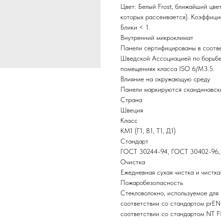
Цвет: Белый Frost, ближайший цв
которых рассеивается). Коэффици
Блики < 1.
Внутренний микроклимат
Панели сертифицированы в соответ
Шведской Ассоциацией по борьбе 
помещениях класса ISO 6/M3.5.
Влияние на окружающую среду
Панели маркируются скандинавск
Страна
Швеция
Класс
КМ1 (Г1, В1, Т1, Д1)
Стандарт
ГОСТ 30244-94, ГОСТ 30402-96,
Очистка
Ежедневная сухая чистка и чистка
Пожаробезопасность
Cтекловолокно, используемое для
соответствии со стандартом prEN
соответствии со стандартом NT F