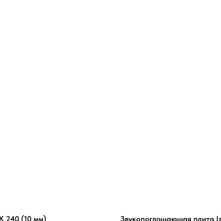
е
 240 (10 мм)
Звукопоглощающая плита Iz