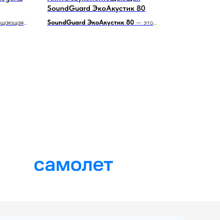
SoundGuard ЭкоАкустик 80
лощающая
SoundGuard ЭкоАкустик 80
— это
з
высокоэффективные тонкие минеральные
ся
плиты, доступные в толщине 20 мм и 50 мм.
Эти плиты предназначены для
Волокна
звукоизоляции стен, потолков и устройства
плавающих полов. Они идеально подходят
ляет
как для жилых, так и для коммерческих
примесей,
помещений, обеспечивая необходимый
уровень акустического комфорта.
толков в