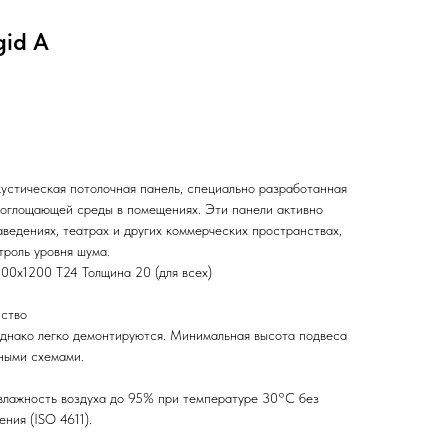
gid A
устическая потолочная панель, специально разработанная
поглощающей среды в помещениях. Эти панели активно
аведениях, театрах и других коммерческих пространствах,
троль уровня шума.
00x1200 T24 Толщина 20 (для всех)
нство
днако легко демонтируются. Минимальная высота подвеса
ными схемами.
влажность воздуха до 95% при температуре 30°C без
ния (ISO 4611).