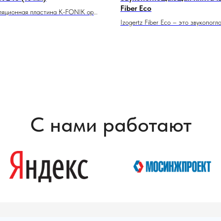
Fiber Eco
ляционная пластина K-FONIK open
 толщиной 10 мм представлена в
Izogertz Fiber Eco – это звукопог
талоге. Материал сочетает в себе
синтетическая плита, состоящая и
нные и звукопоглощающие
полиэфирных волокон, отличающая
. K-FONIK open cell 240 находит
экологичностью и высокими
ие в промышленности, в
звукоизоляционными свойствами. 
и, для труб большого диаметра.
плит скрепляются между собой
термическим способом, что позво
избежать фенолформальдегидных 
клея и других вредных веществ.
Используется в звукоизолирующих
С нами работают
каркасных конструкциях стен и по
качестве среднего слоя.