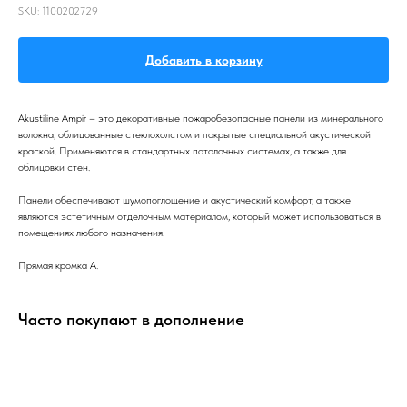
SKU:
1100202729
Добавить в корзину
Akustiline Ampir – это декоративные пожаробезопасные панели из минерального
волокна, облицованные стеклохолстом и покрытые специальной акустической
краской. Применяются в стандартных потолочных системах, а также для
облицовки стен.
Панели обеспечивают шумопоглощение и акустический комфорт, а также
являются эстетичным отделочным материалом, который может использоваться в
помещениях любого назначения.
Прямая кромка А.
Часто покупают в дополнение