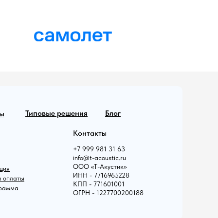
Типовые решения
Блог
ы
Контакты
+7 999 981 31 63
info@t-acoustic.ru
ООО «Т-Акустик»
ция
ИНН - 7716965228
и оплаты
КПП - 771601001
грамма
ОГРН - 1227700200188