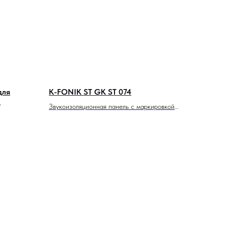
для
K-FONIK ST GK ST 074
Звукоизоляционная панель с маркировкой
ST 074
овня
нием
е
ивность и
щину 23