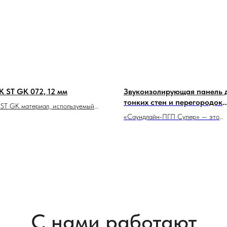
 ST GK 072, 12 мм
Звукоизолирующая панель 
тонких стен и перегородок
ST GK материал, используемый
Саундлайн-ПГП Супер
ктивной звукоизоляции в
«Саундлайн-ПГП Супер» — это
нных и бытовых системах,
звукоизолирующие панели,
з 12 мм слоя изоляции, где 2 мм
предназначенные для снижения ур
ет покрытие GK, а 10 мм слой -
шума в различных строительных
рная пена ST. Материал K-FONIK
конструкциях. Они изготовлены из
зопасен для человека и его
многослойного картона с добавле
, не содержит свинца и примесей,
специальных компонентов, которы
 применении и эксплуатации, а
обеспечивают им высокую эффект
ок в установке и монтаже.
долговечность. Панели имеют тол
мм и ширину 600 мм.
С нами работают