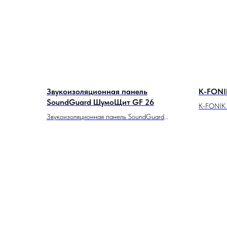
Звукоизоляционная панель
K-FONIK
SoundGuard ШумоЩит GF 26
K-FONIK 
Звукоизоляционная панель SoundGuard
для эффе
ШумоЩит GF 26 — это
промышле
специализированное акустическое
состоит и
решение, предназначенное для
составля
эффективного снижения уровня шума и
эластоме
улучшения акустических характеристик в
ST GK бе
помещениях. Данная панель обладает
здоровья
определёнными технологическими
удобен в
особенностями, которые делают её
также лег
отличным выбором для звукоизоляции.