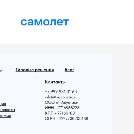
Типовые решения
Блог
ы
Контакты
+7 999 981 31 63
info@t-acoustic.ru
ООО «Т-Акустик»
ция
ИНН - 7716965228
и оплаты
КПП - 771601001
грамма
ОГРН - 1227700200188