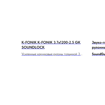
K-FONIK K-FONIK 3.7x1200-2.5 GK
Звуко-
SOUNDLOCK
рулонн
ВиброС
Усиленные каучуковые рулоны толщиной 3.7
SoundGu
мм для помещений с высокими нагрузками.
высокоэф
гидроизо
предназн
звука и в
современ
гидроизо
обеспечи
проживан