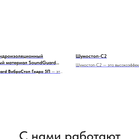
гидроизоляционный
Шумостоп-С2
ый материал SoundGuard
Шумостоп-С2 — это высокоэффек
топ Гидро 5П
ard ВиброСтоп Гидро 5П
— это
звукоизолирующий материал,
фективный звуко-
предназначенный для уменьшения
ляционный рулонный материал,
шума в помещениях.
аченный для защиты полов от
лаги. Он разработан с учетом
ных требований к шумоизоляции и
ляции в строительстве,
вая комфортные условия
ия и эксплуатации помещений.
С нами работают