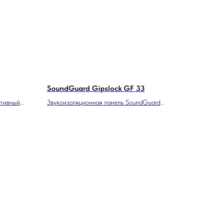
SoundGuard Gipslock GF 33
тивный
Звукоизоляционная панель SoundGuard
Gipslock GF 33 — это высокоэффективное
 уровня
акустическое решение, предназначенное
для снижения уровня шума и улучшения
акустических характеристик в помещениях.
Данная панель идеально подходит для
использования в жилых и коммерческих
пространствах, где необходима усиленная
звукоизоляция.