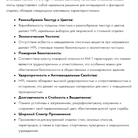
плиты представляют собой идеальное решение для интерьерной и фасадной
отделки, обладая следующими ключевыми характеристиками:
Разнообразие Текстур и Цветов:
Вариабельность толщины пластика и разнообразие текстур и цветов
делают HPL идеальным выбором для творческой и стильной отделки.
Экологическая Чистота:
Отсутствие асбеста и невыделение токсичных веществ при нагревании
делают HPL стеновые панели безопасными и экологически чистыми.
Пожарная Безопасность:
Соответствие классу пожарной опасности КМ-1 гарантирует, что панели
являются трудногорючими и огнестойкими, что особенно важно для
обеспечения безопасности в общественных и коммерческих зданиях.
Ударопрочность и Антивандальные Свойства:
HPL панели обладают высокой ударопрочностью и сопротивляемостью к
истиранию, что делает их идеальным материалом для мест с повышенной
проходимостью.
Долговечность и Стойкость к Выцветанию:
Панели устойчивы к загрязнениям, ультрафиолетовому излучению и
сохраняют свой первоначальный цвет, обеспечивая долгий срок службы.
Широкий Спектр Применения:
Применяются для внутренней отделки стен, оконных откосов,
перегородок, а также в торговых, спортивных, культурных и медицинских
учреждениях.