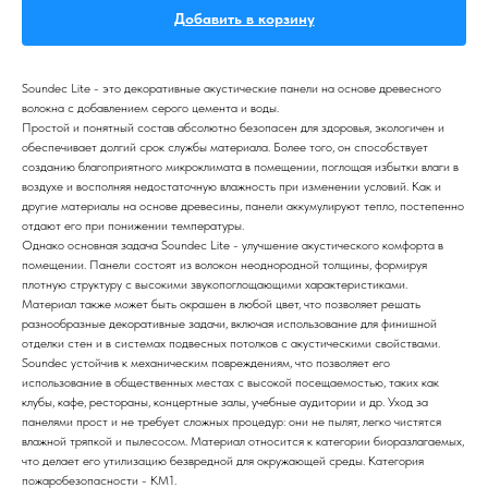
Добавить в корзину
Soundec Lite - это декоративные акустические панели на основе древесного
волокна с добавлением серого цемента и воды.
Простой и понятный состав абсолютно безопасен для здоровья, экологичен и
обеспечивает долгий срок службы материала. Более того, он способствует
созданию благоприятного микроклимата в помещении, поглощая избытки влаги в
воздухе и восполняя недостаточную влажность при изменении условий. Как и
другие материалы на основе древесины, панели аккумулируют тепло, постепенно
отдают его при понижении температуры.
Однако основная задача Soundec Lite - улучшение акустического комфорта в
помещении. Панели состоят из волокон неоднородной толщины, формируя
плотную структуру с высокими звукопоглощающими характеристиками.
Материал также может быть окрашен в любой цвет, что позволяет решать
разнообразные декоративные задачи, включая использование для финишной
отделки стен и в системах подвесных потолков с акустическими свойствами.
Soundec устойчив к механическим повреждениям, что позволяет его
использование в общественных местах с высокой посещаемостью, таких как
клубы, кафе, рестораны, концертные залы, учебные аудитории и др. Уход за
панелями прост и не требует сложных процедур: они не пылят, легко чистятся
влажной тряпкой и пылесосом. Материал относится к категории биоразлагаемых,
что делает его утилизацию безвредной для окружающей среды. Категория
пожаробезопасности - КМ1.