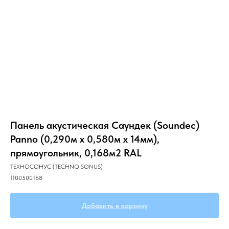
Главная
О компании
Звукоизоляция
Панель акустическая Саундек (Soundec)
Panno (0,290м x 0,580м х 14мм),
прямоугольник, 0,168м2 RAL
ТЕХНОСОНУС (TECHNO SONUS)
1100500168
Добавить в корзину