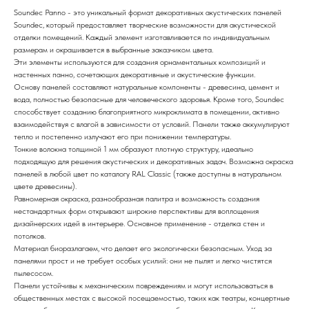
Soundec Panno - это уникальный формат декоративных акустических панелей
Soundec, который предоставляет творческие возможности для акустической
отделки помещений. Каждый элемент изготавливается по индивидуальным
размерам и окрашивается в выбранные заказчиком цвета.
Эти элементы используются для создания орнаментальных композиций и
настенных панно, сочетающих декоративные и акустические функции.
Основу панелей составляют натуральные компоненты - древесина, цемент и
вода, полностью безопасные для человеческого здоровья. Кроме того, Soundec
способствует созданию благоприятного микроклимата в помещении, активно
взаимодействуя с влагой в зависимости от условий. Панели также аккумулируют
тепло и постепенно излучают его при понижении температуры.
Тонкие волокна толщиной 1 мм образуют плотную структуру, идеально
подходящую для решения акустических и декоративных задач. Возможна окраска
панелей в любой цвет по каталогу RAL Classic (также доступны в натуральном
цвете древесины).
Равномерная окраска, разнообразная палитра и возможность создания
нестандартных форм открывают широкие перспективы для воплощения
дизайнерских идей в интерьере. Основное применение - отделка стен и
потолков.
Материал биоразлагаем, что делает его экологически безопасным. Уход за
панелями прост и не требует особых усилий: они не пылят и легко чистятся
пылесосом.
Панели устойчивы к механическим повреждениям и могут использоваться в
общественных местах с высокой посещаемостью, таких как театры, концертные