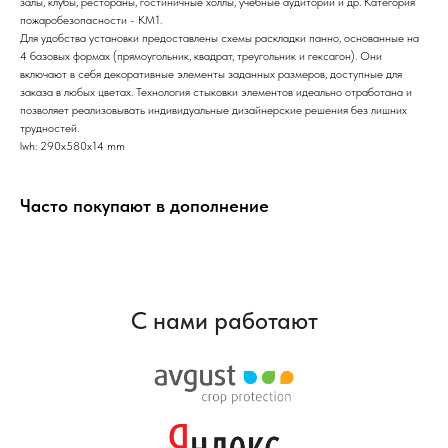
залы, клубы, рестораны, гостиничные холлы, учебные аудитории и др. Категория
пожаробезопасности - КМ1.
Для удобства установки предоставлены схемы раскладки панно, основанные на
4 базовых формах (прямоугольник, квадрат, треугольник и гексагон). Они
включают в себя декоративные элементы заданных размеров, доступные для
заказа в любых цветах. Технология стыковки элементов идеально отработана и
позволяет реализовывать индивидуальные дизайнерские решения без лишних
трудностей.
lwh: 290x580x14 mm
Часто покупают в дополнение
С нами работают