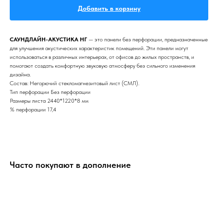
Добавить в корзину
САУНДЛАЙН-АКУСТИКА НГ
— это панели без перфорации, предназначенные
для улучшения акустических характеристик помещений. Эти панели могут
использоваться в различных интерьерах, от офисов до жилых пространств, и
помогают создать комфортную звуковую атмосферу без сильного изменения
дизайна.
Состав: Негорючий стекломагнезитовый лист (СМЛ).
Тип перфорации Без перфорации
Размеры листа 2440*1220*8 мм
% перфорации 17,4
Часто покупают в дополнение