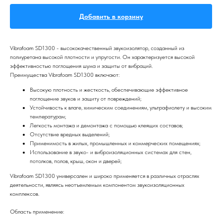
Добавить в корзину
Vibrafoam SD1300 - высококачественный звукоизолятор, созданный из
полиуретана высокой плотности и упругости. Он характеризуется высокой
эффективностью поглощения шума и защиты от вибраций.
Преимущества Vibrafoam SD1300 включают:
Высокую плотность и жесткость, обеспечивающие эффективное
поглощение звуков и защиту от повреждений;
Устойчивость к влаге, химическим соединениям, ультрафиолету и высоким
температурам;
Легкость монтажа и демонтажа с помощью клеящих составов;
Отсутствие вредных выделений;
Применимость в жилых, промышленных и коммерческих помещениях;
Использование в звуко- и виброизоляционных системах для стен,
потолков, полов, крыш, окон и дверей;
Vibrafoam SD1300 универсален и широко применяется в различных отраслях
деятельности, являясь неотъемлемым компонентом звукоизоляционных
комплексов.
Область применение: