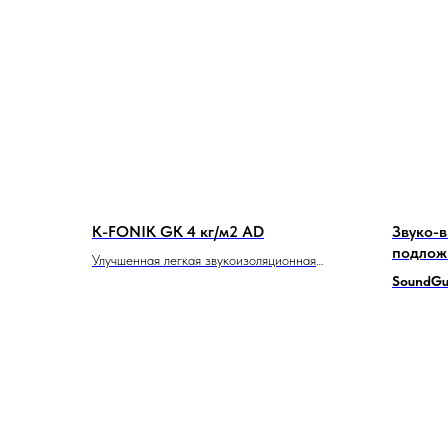
K-FONIK GK 4 кг/м2 AD
Звуко-
подлож
Улучшенная легкая звукоизоляционная
6
мембрана
SoundGu
специали
виброизо
предназн
вибрацио
Этот про
степень 
шума, чт