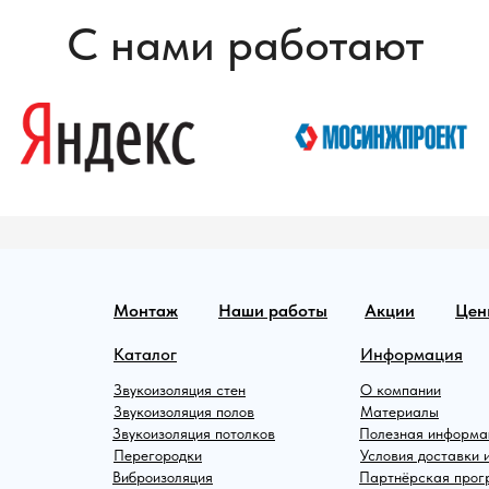
вания в различных типах
й.
С нами работают
Монтаж
Наши работы
Акции
Цен
Каталог
Информация
Звукоизоляция стен
О компании
Звукоизоляция полов
Материалы
Звукоизоляция потолков
Полезная информа
Перегородки
Условия доставки 
Виброизоляция
Партнёрская про