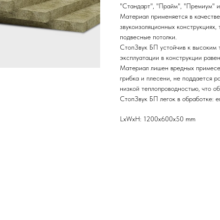
"Стандарт", "Прайм", "Премиум" и
Материал применяется в качестве
звукоизоляционных конструкциях, 
подвесные потолки.
СтопЗвук БП устойчив к высоким 
эксплуатации в конструкции равен
Материал лишен вредных примесей
грибка и плесени, не поддается 
низкой теплопроводностью, что о
СтопЗвук БП легок в обработке: ег
LxWxH: 1200x600x50 mm