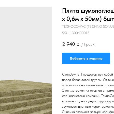
Плита шумопоглощ
х 0,6м х 50мм) 8шт
ТЕХНОСОНУС (TECHNO SONUS
SKU:
1300400013
2 940
р.
/
1 pack
Добавить в корзину
СтопЗвук БП представляет собой 
пород базальтовой группы. Отлич
основными аналогами являются вы
Этот материал изготовлен с прим
специалистами компании ТехноСон
волокон и однородную структуру 
звукоизоляционные характеристик
Линейка включает четыре модифик