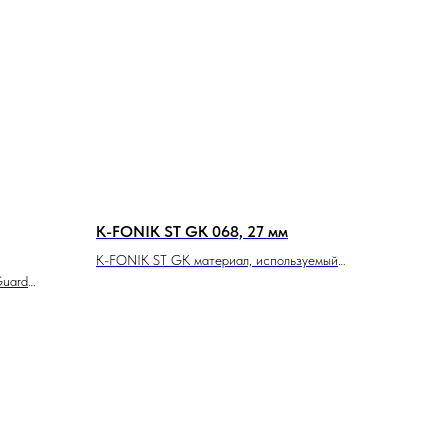
K-FONIK ST GK 068, 27 мм
K-FONIK ST GK материал, используемый
Guard
для эффективной звукоизоляции в
й одно из
промышленных и бытовых системах,
оляции и
состоит из 27 мм слоя изоляции, где 2 мм
истик
составляет покрытие GK, а 25 мм слой -
тан с
эластомерная пена ST. Материал K-FONIK
и
ST GK безопасен для человека и его
вня шума
здоровья, не содержит свинца и примесей,
удобен в применении и эксплуатации, а