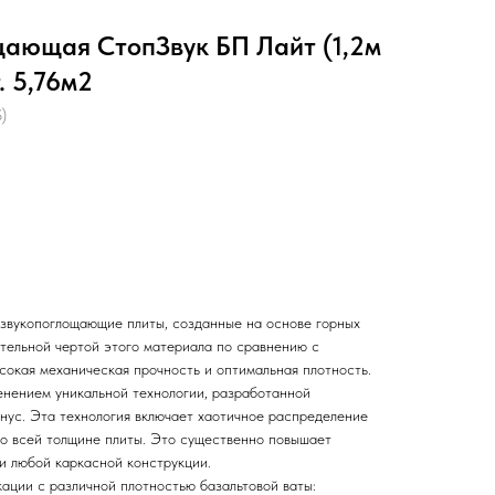
ающая СтопЗвук БП Лайт (1,2м
. 5,76м2
)
звукопоглощающие плиты, созданные на основе горных
ительной чертой этого материала по сравнению с
сокая механическая прочность и оптимальная плотность.
енением уникальной технологии, разработанной
ус. Эта технология включает хаотичное распределение
по всей толщине плиты. Это существенно повышает
и любой каркасной конструкции.
ации с различной плотностью базальтовой ваты: