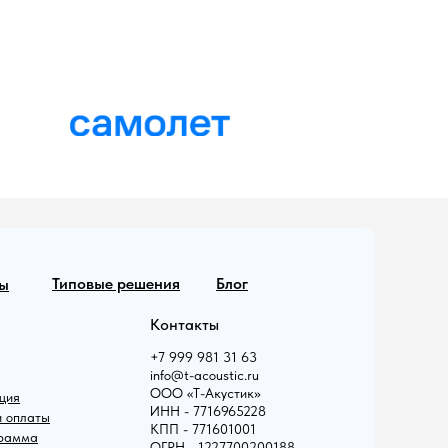
также легок в установке и монтаже.
Типовые решения
Блог
ы
Контакты
+7 999 981 31 63
info@t-acoustic.ru
ООО «Т-Акустик»
ция
ИНН - 7716965228
и оплаты
КПП - 771601001
грамма
ОГРН - 1227700200188