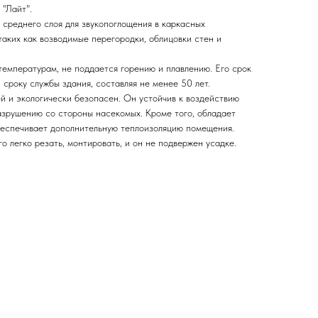
 "Лайт".
 среднего слоя для звукопоглощения в каркасных
таких как возводимые перегородки, облицовки стен и
температурам, не поддается горению и плавлению. Его срок
 сроку службы здания, составляя не менее 50 лет.
 и экологически безопасен. Он устойчив к воздействию
разрушению со стороны насекомых. Кроме того, обладает
беспечивает дополнительную теплоизоляцию помещения.
о легко резать, монтировать, и он не подвержен усадке.