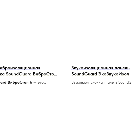
виброизоляционная
Звукоизоляционная панель
ка SoundGuard ВиброСтоп
SoundGuard ЭкоЗвукоИзол
ard ВиброСтоп 6
— это
Звукоизоляционная панель Sound
зированная звуко-
ЭкоЗвукоИзол представляет собо
ляционная подложка,
эффективных решений для звукоиз
аченная для улучшения звуковых и
улучшения акустических характер
нных характеристик стен и полов.
помещений. Этот продукт разрабо
дукт обеспечивает высокую
учетом экологических стандартов 
защиты от ударного и воздушного
ориентирован на уменьшение уро
о делает его идеальным для
в самых различных пространствах.