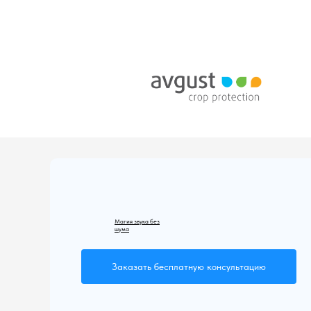
использо
помещени
Магия звука без
шума
Заказать бесплатную консультацию