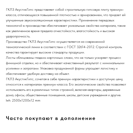
ГКЛЗ АкустикГипс представляет собой строительную гипсовую плиту премиум-
класса, отличающуюся повышенной плотностью и армированием, что придает ей
улучшенные звукоизоляционные характеристики. Применение передовых
технологий в производстве обеспечивает уникальные свойства материала, такие
как увеличенное время предела огнестойкости, влагостойкость и высокая
ударопрочность.
Производство ГКЛЗ АкустикГипс осуществляется на современной
технологической линии в соответствии с ГОСТ 32614-2012. Строгий контроль
качества гарантирует высокие стандарты продукции.
Листы облицованы гладким карточным слоем, что не только ускоряет процесс
финишной отделки, но и обеспечивает качественный результат с минимальными
усилиями и затратами. Упаковка продуманной формы упрощает логистику и
обеспечивает удобную доставку на объект.
ГКЛЗ АкустикГипс, сочетая в себе премиум-характеристики и доступную цену,
относится к материалам премиум-класса. Его экологические свойства позволяют
использовать его в различных типах строений, включая квартиры, деревянные
дома, офисы, общественные помещения, школы, детские учреждения и другие.
lwh: 2500x1200x12 mm
Часто покупают в дополнение