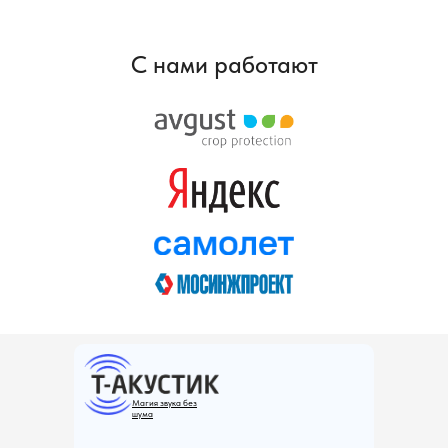
С нами работают
Магия звука без
шума