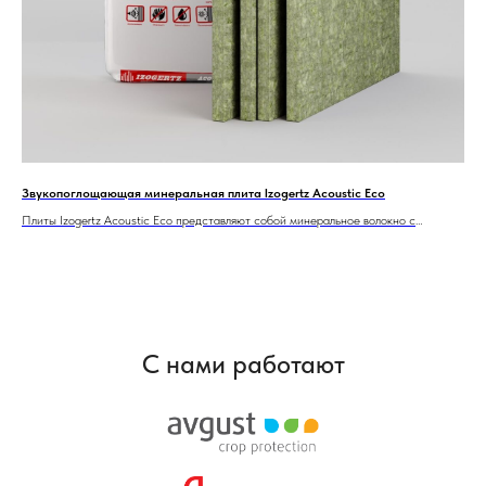
жом
Звукопоглощающая минеральная плита Izogertz Acoustic Eco
Sou
и *
Плиты Izogertz Acoustic Eco представляют собой минеральное волокно с
Sou
акриловым связующим. Они обладают высокими показателями шумопоглощения.
тол
Отличительными особенностями данного материала являются безопасность и
изо
экологичность, обусловленные отсутствием вредных примесей.
исп
аку
про
Иде
С нами работают
от 