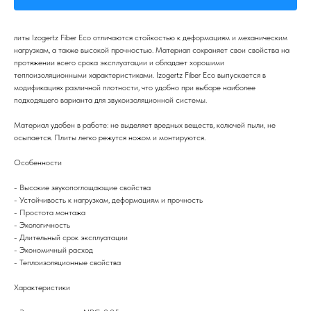
литы Izogertz Fiber Eco отличаются стойкостью к деформациям и механическим
нагрузкам, а также высокой прочностью. Материал сохраняет свои свойства на
протяжении всего срока эксплуатации и обладает хорошими
теплоизоляционными характеристиками. Izogertz Fiber Eco выпускается в
модификациях различной плотности, что удобно при выборе наиболее
подходящего варианта для звукоизоляционной системы.
Материал удобен в работе: не выделяет вредных веществ, колючей пыли, не
осыпается. Плиты легко режутся ножом и монтируются.
Особенности
- Высокие звукопоглощающие свойства
- Устойчивость к нагрузкам, деформациям и прочность
- Простота монтажа
- Экологичность
- Длительный срок эксплуатации
- Экономичный расход
- Теплоизоляционные свойства
Характеристики