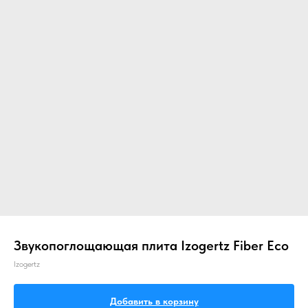
Главная
О компании
Звукоизоляция
Звукопоглощающая плита Izogertz Fiber Eco
Izogertz
Добавить в корзину