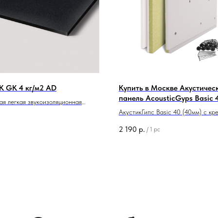
K GK 4 кг/м2 AD
Купить в Москве Акустичес
панель AcousticGyps Basic 
ая легкая звукоизоляционная
крепежом
а
АкустикГипс Basic 40 (40мм) с кр
готовое решение для звукоизоляци
2 190
р.
/
1 pc
Площадь 0,72м² * Улучшает акусти
помещений * Оставьте заявку!