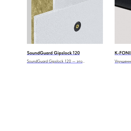
SoundGuard Gipslock 120
K-FONI
SoundGuard Gipslock 120 — это
Улучшенн
комбинированная трехслойная панель,
мембран
разработанная для использования в
строительстве и ремонте, где требуется
высокая степень звукоизоляции и
огнестойкости. Данная панель состоит из
гипсоволокнистых листов и
звукопоглощающей минеральной плиты, что
делает её идеальным решением для
различных объектов, включая офисные
помещения, жилые и коммерческие здания.