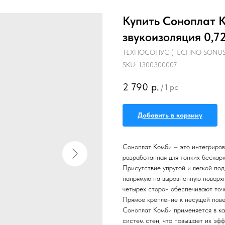
Купить Соноплат К
звукоизоляция 0,7
ТЕХНОСОНУС (TECHNO SONUS
SKU:
1300300007
2 790
р.
/
1 pc
Добавить в корзину
Соноплат Комби – это интегриров
разработанная для тонких бескар
Присутствие упругой и легкой под
напрямую на выровненную поверхн
четырех сторон обеспечивают точ
Прямое крепление к несущей пове
Соноплат Комби применяется в ка
систем стен, что повышает их эфф