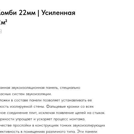
омби 22мм | Усиленная
2м²
)
анная звукоизоляционная панель, специально
касных систем звукоизоляции.
ложки в составе панели позволяет устанавливать ее
ость изолируемой стены. Фальцевые кромки со всех
ное соединение плит, исключая появление щелей на стыках.
рхности упрощает и ускоряет процесс монтажа.
честве прослойки в конструкциях тонких звукоизолирующих
ективность в помещениях различного типа. Эти панели