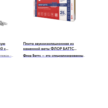
кую
Плита звукоизоляционная из
40 с
каменной ваты ФЛОР БАТТС
25х600х1000 мм 4,8 кв.м
епежом -
Флор Баттс — это специализированный
и *
тип плит из каменной ваты,
ку
предназначенный для использования в
качестве звуко- и теплоизоляционного
слоя в конструкциях полов и
перекрытий.
Они особенно эффективны в
снижении ударного шума (шаги, падение
предметов), что делает их идеальными для
применения в многоквартирных домах,
офисах и других помещениях, где требуется
повышенный уровень комфорта.