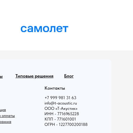
Типовые решения
Блог
ы
Контакты
+7 999 981 31 63
info@t-acoustic.ru
ООО «Т-Акустик»
ция
ИНН - 7716965228
и оплаты
КПП - 771601001
грамма
ОГРН - 1227700200188