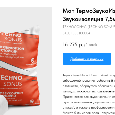
Мат ТермоЗвукоИз
Звукоизоляция 7,5
ТЕХНОСОНУС (TECHNO SONUS
SKU:
1300100004
16 275
р.
/
1 pack
Добавить в корзину
ТермоЗвукоИзол Огнестойкий – тр
вибродемпфирования, собранный и
плотности, обернутого оболочкой
методом, исключая использование
Применяется для звукоизоляции с
шума в межэтажных деревянных пе
стяжек", а также в перфорированн
Может быть использован открытым