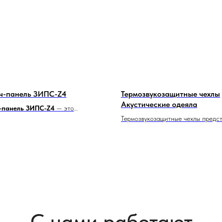
ч-панель ЗИПС-Z4
Термозвукозащитные чехлы
Акустические одеяла
-панель ЗИПС-Z4
— это
ляционная панель,
Термозвукозащитные чехлы предс
аченная для снижения уровня
собой легкосъемные чехлы, разра
азличных помещениях. Панель
для теплоизоляции и защиты от ш
з плотных слоёв, что позволяет
запорно-регулирующей аппаратур
но поглощать звуковые волны.
инженерного оборудования, таких 
газопроводы, компрессоры, чилле
другие устройства.
С нами работают