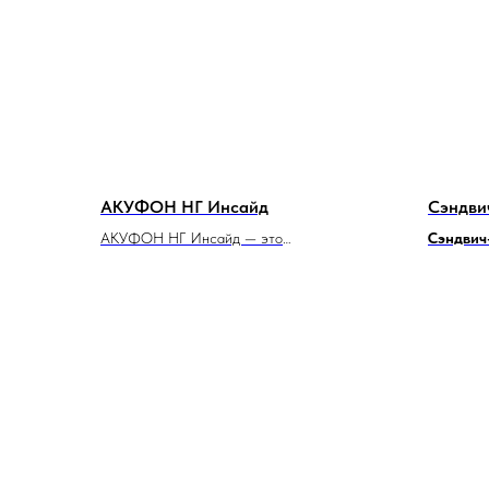
АКУФОН НГ Инсайд
Сэндви
АКУФОН НГ Инсайд — это
Сэндвич
звукопоглощающая плита, предназначенная
звукоизо
для улучшения акустики помещений. Она
предназн
изготовлена из базальтового волокна и
шума в р
имеет волокнистую структуру. Плита может
состоит и
использоваться в качестве дополнительной
эффектив
звукоизоляции стен, потолков и
перегородок.