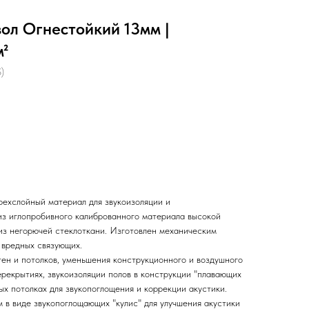
ол Огнестойкий 13мм |
м²
)
ехслойный материал для звукоизоляции и
з иглопробивного калиброванного материала высокой
 из негорючей стеклоткани. Изготовлен механическим
 вредных связующих.
тен и потолков, уменьшения конструкционного и воздушного
рекрытиях, звукоизоляции полов в конструкции "плавающих
ых потолках для звукопоглощения и коррекции акустики.
 в виде звукопоглощающих "кулис" для улучшения акустики