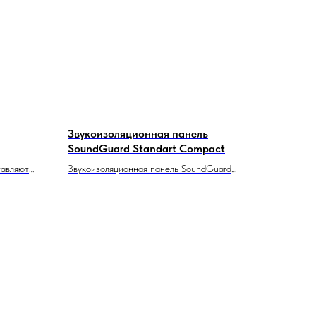
Звукоизоляционная панель
SoundGuard Standart Compact
тавляют
Звукоизоляционная панель SoundGuard
ботанные
Standart Compact — это вариант
ума
акустического материала,
ы и
предназначенный для эффективного
как
снижения уровня шума и улучшения
ры и
акустических характеристик помещений.
Панели данного типа часто используются в
различных контекстах, от жилых до
коммерческих строений.