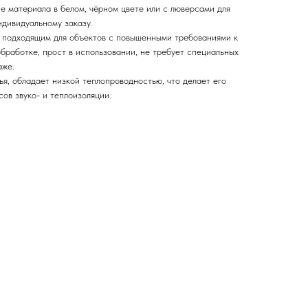
е материала в белом, чёрном цвете или с люверсами для
ндивидуальному заказу.
 подходящим для объектов с повышенными требованиями к
бработке, прост в использовании, не требует специальных
аже.
ья, обладает низкой теплопроводностью, что делает его
ов звуко- и теплоизоляции.