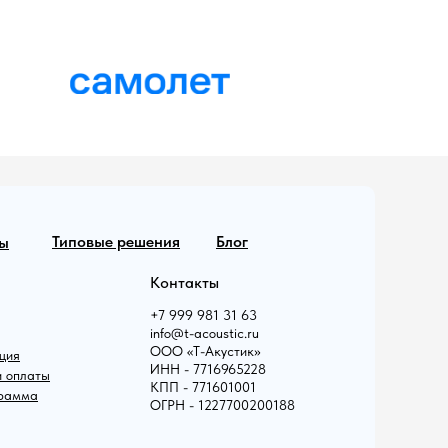
Типовые решения
Блог
ы
Контакты
+7 999 981 31 63
info@t-acoustic.ru
ООО «Т-Акустик»
ция
ИНН - 7716965228
и оплаты
КПП - 771601001
грамма
ОГРН - 1227700200188